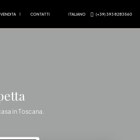
 VENDITA
CONTATTI
ITALIANO
(+39) 393 8283560
petta
 casa in Toscana.