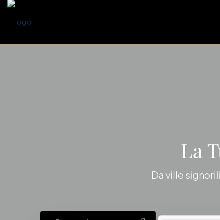
La T
Da ville signori