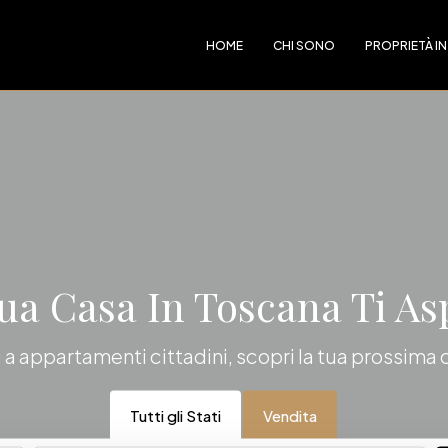
HOME
CHI SONO
PROPRIETÀ IN
ua Casa In Toscana Ti As
li a appartamenti cittadini, scopri la tua prossima
Tutti gli Stati
Vendita