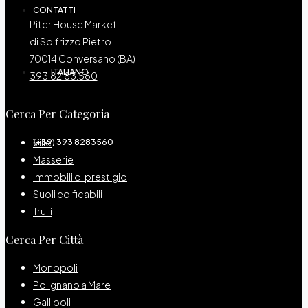
CONTATTI
Piter House Market
di Solfrizzo Pietro
70014 Conversano (BA)
ITALIANO
393.82.83.560
Cerca Per Categoria
Ville
(+39) 393 8283560
Masserie
Immobili di prestigio
Suoli edificabili
Trulli
Cerca Per Città
Monopoli
Polignano a Mare
Gallipoli