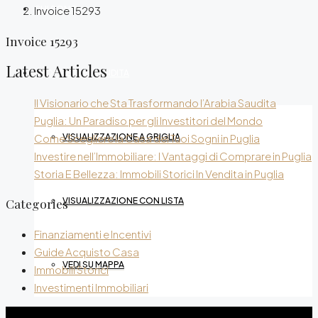
CHI SONO
Invoice 15293
Invoice 15293
Latest Articles
PROPRIETÀ IN VENDITA
Il Visionario che Sta Trasformando l’Arabia Saudita
Puglia: Un Paradiso per gli Investitori del Mondo
Come Scegliere la Casa dei Tuoi Sogni in Puglia
VISUALIZZAZIONE A GRIGLIA
Investire nell’Immobiliare: I Vantaggi di Comprare in Puglia
Storia E Bellezza: Immobili Storici In Vendita in Puglia
VISUALIZZAZIONE CON LISTA
Categories
Finanziamenti e Incentivi
Guide Acquisto Casa
VEDI SU MAPPA
Immobili Storici
Investimenti Immobiliari