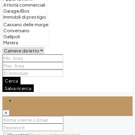
Cerca
Salva ricerca
Accedi
×
Ricordami
Password dimenticata?