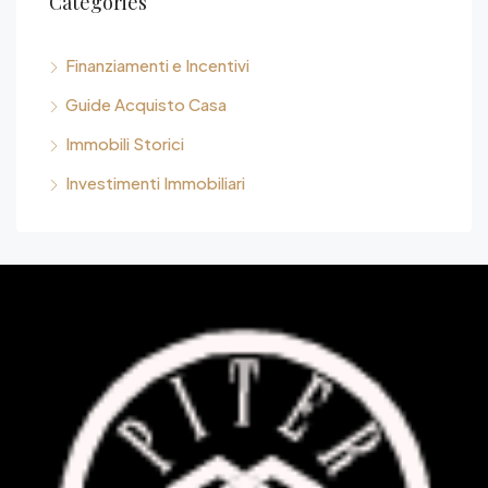
Categories
Finanziamenti e Incentivi
Guide Acquisto Casa
Immobili Storici
Investimenti Immobiliari