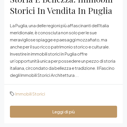
Storici In Vendita In Puglia
La Puglia, una delle regioni più affascinanti dell'Italia
meridionale, è conosciuta non solo per le sue
meravigliose spiagge e paesaggi mozzafiato, ma
anche per il suo ricco patrimonio storico e culturale.
Investire in immobili storici in Puglia offre
un'opportunità unica per possedere un pezzo di storia
italiana, circondato da bellezza e tradizione. Il Fascino
degli Immobili Storici Architettura...
Immobili Storici
Leggi di più